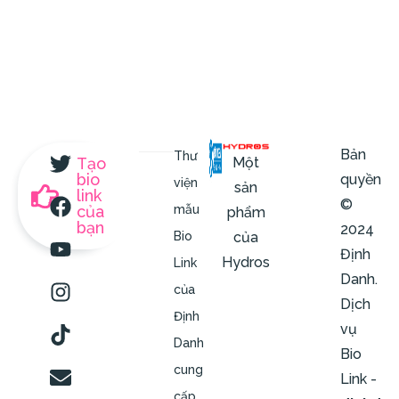
Bản
Thư
Một
Tạo
bio
quyền
viện
sản
link
©
của
mẫu
phẩm
bạn
2024
của
Bio
Định
Hydros
Link
Danh.
của
Dịch
Định
vụ
Danh
Bio
cung
Link -
cấp