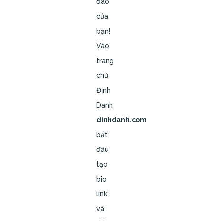
đáo
của
bạn!
Vào
trang
chủ
Định
Danh
dinhdanh.com
bắt
đầu
tạo
bio
link
và