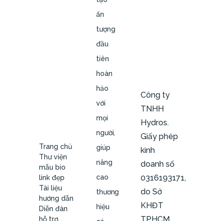
ấn
tượng
đầu
tiên
hoàn
hảo
Công ty
với
TNHH
mọi
Hydros.
người,
Giấy phép
Trang chủ
giúp
kinh
Thư viện
nâng
doanh số
mẫu bio
cao
0316193171,
link đẹp
Tài liệu
do Sở
thương
hướng dẫn
KHĐT
hiệu
Diễn đàn
TPHCM
hỗ trợ