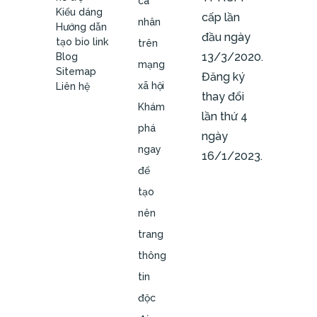
cá
Kiểu dáng
cấp lần
nhân
Hướng dẫn
đầu ngày
tạo bio link
trên
13/3/2020.
Blog
mạng
Sitemap
Đăng ký
xã hội
Liên hệ
thay đổi
Khám
lần thứ 4
phá
ngày
ngay
16/1/2023.
để
tạo
nên
trang
thông
tin
độc