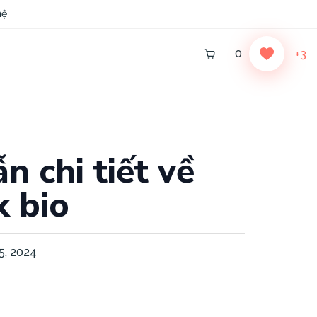
hệ
0
+3
 chi tiết về
k bio
5, 2024