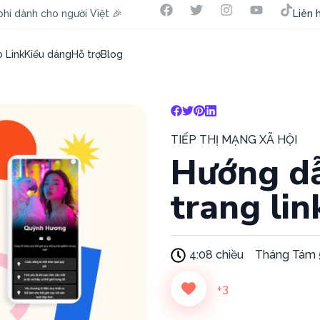
hí dành cho người Việt 🎉
Liên 
 Link
Kiểu dáng
Hỗ trợ
Blog
TIẾP THỊ MẠNG XÃ HỘI
Hướng dẫn
trang lin
4:08 chiều
Tháng Tám 
+3