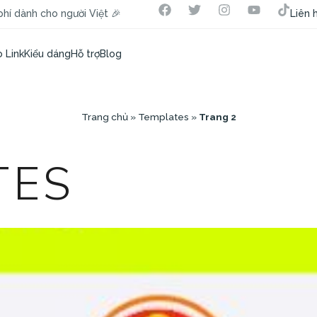
hí dành cho người Việt 🎉
Liên 
 Link
Kiểu dáng
Hỗ trợ
Blog
Trang chủ
»
Templates
»
Trang 2
TES