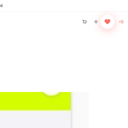
hệ
0
+6