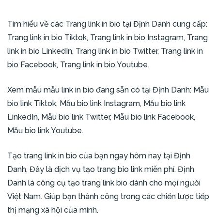
Tìm hiểu về các
Trang link in bio
tại Định Danh cung cấp:
Trang link in bio Tiktok
,
Trang link in bio Instagram
,
Trang
link in bio LinkedIn
,
Trang link in bio Twitter
,
Trang link in
bio Facebook
,
Trang link in bio Youtube
.
Xem mẫu mẫu link in bio đang sẵn có tại Định Danh:
Mẫu
bio link Tiktok
,
Mẫu bio link Instagram
,
Mẫu bio link
LinkedIn
,
Mẫu bio link Twitter
,
Mẫu bio link Facebook
,
Mẫu bio link Youtube
.
Tạo trang link in bio
của bạn ngay hôm nay tại Định
Danh, Đây là dịch vụ
tạo trang bio link miễn phí
. Định
Danh là
công cụ tạo trang link bio
dành cho mọi người
Việt Nam. Giúp bạn thành công trong các
chiến lược tiếp
thị mạng xã hội
của mình.