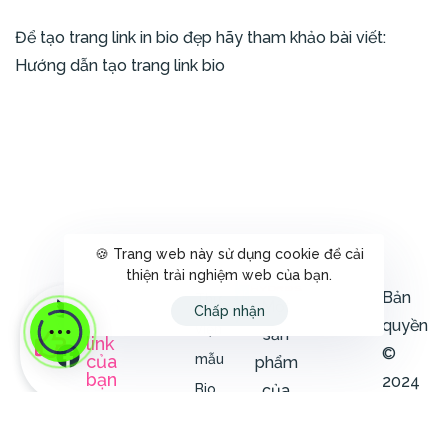
Để tạo trang link in bio đẹp hãy tham khảo bài viết:
Hướng dẫn tạo trang link bio
🍪 Trang web này sử dụng cookie để cải
thiện trải nghiệm web của bạn.
Bản
Thư
Một
Tạo
Chấp nhận
bio
quyền
viện
sản
link
©
của
mẫu
phẩm
bạn
2024
của
Bio
Định
Hydros
Link
Danh.