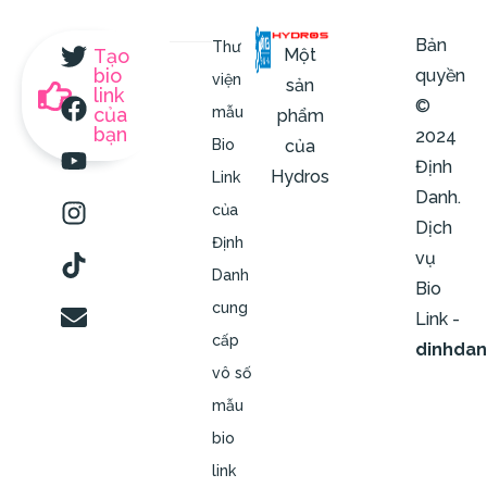
Bản
Thư
Một
Tạo
bio
quyền
viện
sản
link
©
của
mẫu
phẩm
bạn
2024
của
Bio
Định
Hydros
Link
Danh.
của
Dịch
Định
vụ
Danh
Bio
cung
Link -
cấp
dinhda
vô số
mẫu
bio
link