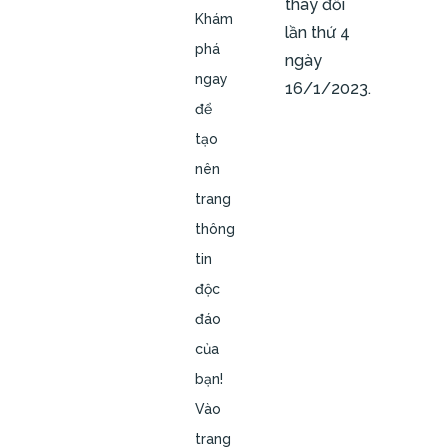
thay đổi
Khám
lần thứ 4
phá
ngày
ngay
16/1/2023.
để
tạo
nên
trang
thông
tin
độc
đáo
của
bạn!
Vào
trang