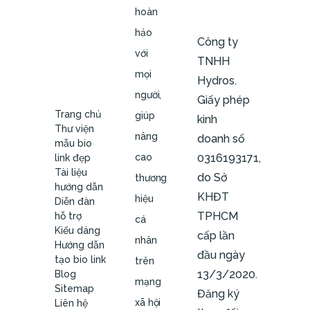
hoàn
hảo
Công ty
với
TNHH
mọi
Hydros.
người,
Giấy phép
Trang chủ
giúp
kinh
Thư viện
nâng
doanh số
mẫu bio
cao
0316193171,
link đẹp
Tài liệu
do Sở
thương
hướng dẫn
KHĐT
hiệu
Diễn đàn
TPHCM
hỗ trợ
cá
Kiểu dáng
cấp lần
nhân
Hướng dẫn
đầu ngày
tạo bio link
trên
13/3/2020.
Blog
mạng
Sitemap
Đăng ký
xã hội
Liên hệ