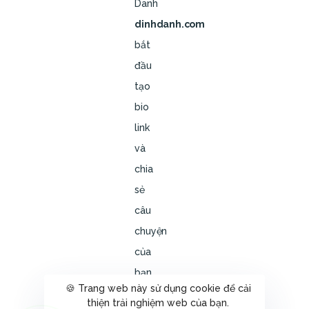
Danh
dinhdanh.com
bắt
đầu
tạo
bio
link
và
chia
sẻ
câu
chuyện
của
bạn
🍪 Trang web này sử dụng cookie để cải
ngay
thiện trải nghiệm web của bạn.