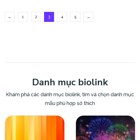
←
1
2
3
4
5
→
Danh mục biolink
Khám phá các danh mục biolink, tìm và chọn danh mục
mẫu phù hợp sở thich