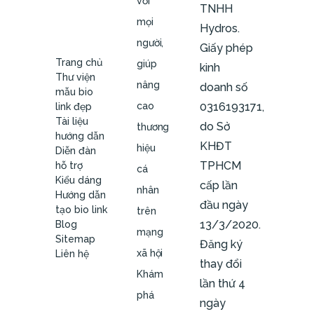
với
TNHH
mọi
Hydros.
người,
Giấy phép
Trang chủ
giúp
kinh
Thư viện
nâng
doanh số
mẫu bio
cao
0316193171,
link đẹp
Tài liệu
do Sở
thương
hướng dẫn
KHĐT
hiệu
Diễn đàn
TPHCM
hỗ trợ
cá
Kiểu dáng
cấp lần
nhân
Hướng dẫn
đầu ngày
tạo bio link
trên
13/3/2020.
Blog
mạng
Sitemap
Đăng ký
xã hội
Liên hệ
thay đổi
Khám
lần thứ 4
phá
ngày