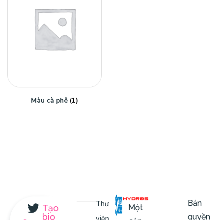
Màu cà phê
(1)
Bản
Thư
Một
Tạo
bio
quyền
viện