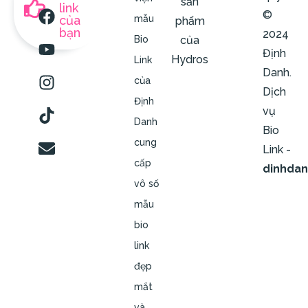
sản
link
©
của
mẫu
phẩm
bạn
2024
của
Bio
Định
Hydros
Link
Danh.
của
Dịch
Định
vụ
Danh
Bio
cung
Link -
cấp
dinhda
vô số
mẫu
bio
link
đẹp
mắt
và