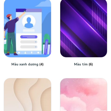
Màu xanh dương
(4)
Màu tím
(6)