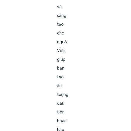
và
sáng
tạo
cho
người
Việt,
giúp
bạn
tạo
ấn
tượng
đầu
tiên
hoàn
hảo