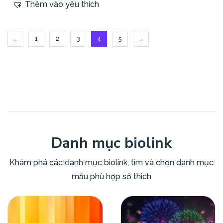
Thêm vào yêu thích
←
1
2
3
4
5
→
Danh mục biolink
Khám phá các danh mục biolink, tìm và chọn danh mục
mẫu phù hợp sở thich