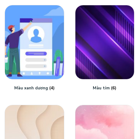
Màu xanh dương
(4)
Màu tím
(6)