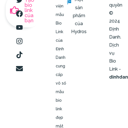
bio
quyền
viện
sản
link
©
của
mẫu
phẩm
bạn
2024
của
Bio
Định
Hydros
Link
Danh.
của
Dịch
Định
vụ
Danh
Bio
cung
Link -
cấp
dinhda
vô số
mẫu
bio
link
đẹp
mắt