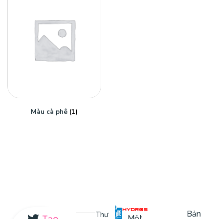
Màu cà phê
(1)
Bản
Thư
Một
Tạo