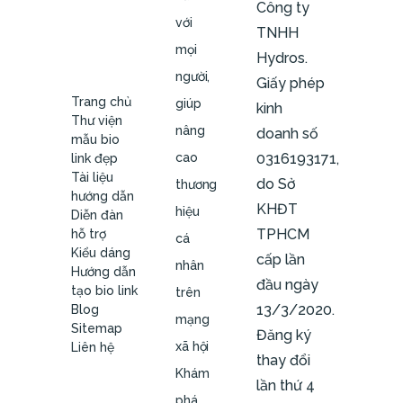
Công ty
với
TNHH
mọi
Hydros.
người,
Giấy phép
Trang chủ
giúp
kinh
Thư viện
nâng
doanh số
mẫu bio
cao
0316193171,
link đẹp
Tài liệu
do Sở
thương
hướng dẫn
KHĐT
hiệu
Diễn đàn
TPHCM
hỗ trợ
cá
Kiểu dáng
cấp lần
nhân
Hướng dẫn
đầu ngày
tạo bio link
trên
13/3/2020.
Blog
mạng
Sitemap
Đăng ký
xã hội
Liên hệ
thay đổi
Khám
lần thứ 4
phá