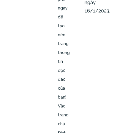
ngày
ngay
16/1/2023.
để
tạo
nên
trang
thông
tin
độc
đáo
của
bạn!
Vào
trang
chủ
Định