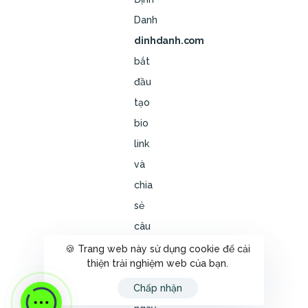
Danh
dinhdanh.com
bắt
đầu
tạo
bio
link
và
chia
sẻ
câu
chuyện
🍪 Trang web này sử dụng cookie để cải
thiện trải nghiệm web của bạn.
của
bạn
Chấp nhận