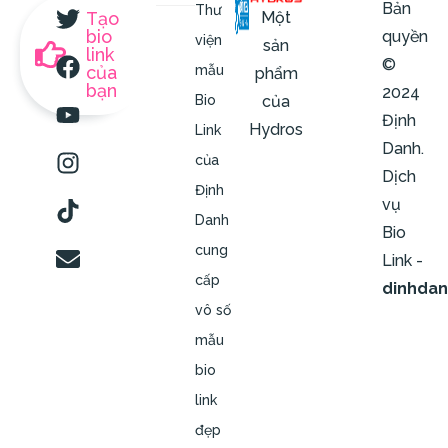
Bản
Thư
Một
Tạo
bio
quyền
viện
sản
link
©
của
mẫu
phẩm
bạn
2024
của
Bio
Định
Hydros
Link
Danh.
của
Dịch
Định
vụ
Danh
Bio
cung
Link -
cấp
dinhda
vô số
mẫu
bio
link
đẹp