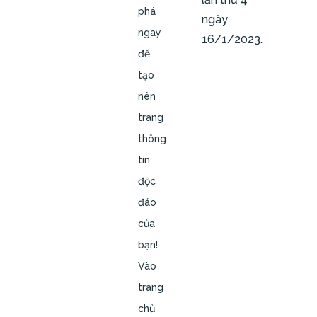
phá
ngày
ngay
16/1/2023.
để
tạo
nên
trang
thông
tin
độc
đáo
của
bạn!
Vào
trang
chủ