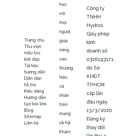
hảo
Công ty
với
TNHH
mọi
Hydros.
người,
Giấy phép
Trang chủ
giúp
kinh
Thư viện
nâng
doanh số
mẫu bio
cao
0316193171,
link đẹp
Tài liệu
do Sở
thương
hướng dẫn
KHĐT
hiệu
Diễn đàn
TPHCM
hỗ trợ
cá
Kiểu dáng
cấp lần
nhân
Hướng dẫn
đầu ngày
tạo bio link
trên
13/3/2020.
Blog
mạng
Sitemap
Đăng ký
xã hội
Liên hệ
thay đổi
Khám
lần thứ 4