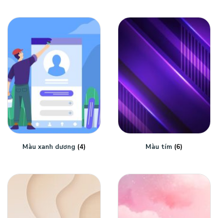
Màu xanh dương
(4)
Màu tím
(6)