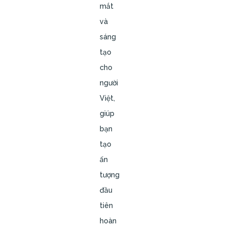
mắt
và
sáng
tạo
cho
người
Việt,
giúp
bạn
tạo
ấn
tượng
đầu
tiên
hoàn